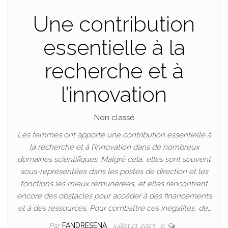
Une contribution
essentielle à la
recherche et à
l’innovation
Non classé
Les femmes ont apporté une contribution essentielle à
la recherche et à l’innovation dans de nombreux
domaines scientifiques. Malgré cela, elles sont souvent
sous-représentées dans les postes de direction et les
fonctions les mieux rémunérées, et elles rencontrent
encore des obstacles pour accéder à des financements
et à des ressources. Pour combattre ces inégalités, de…
Par
FANDRESENA
juillet 21, 2023
0