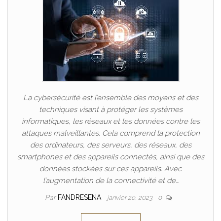
La cybersécurité est l’ensemble des moyens et des
techniques visant à protéger les systèmes
informatiques, les réseaux et les données contre les
attaques malveillantes. Cela comprend la protection
des ordinateurs, des serveurs, des réseaux, des
smartphones et des appareils connectés, ainsi que des
données stockées sur ces appareils. Avec
l’augmentation de la connectivité et de…
Par
FANDRESENA
janvier 20, 2023
0