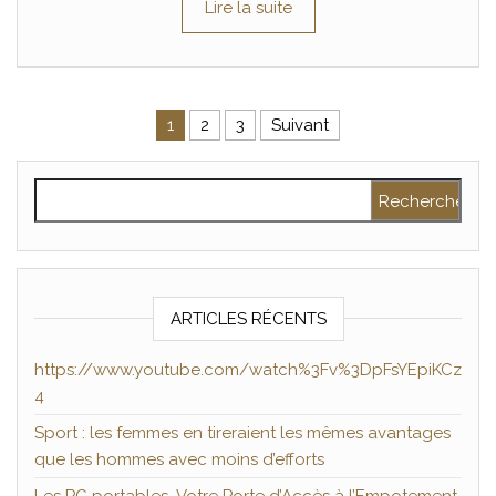
Lire la suite
Pagination des publications
1
2
3
Suivant
Rechercher :
ARTICLES RÉCENTS
https://www.youtube.com/watch%3Fv%3DpFsYEpiKCz
4
Sport : les femmes en tireraient les mêmes avantages
que les hommes avec moins d’efforts