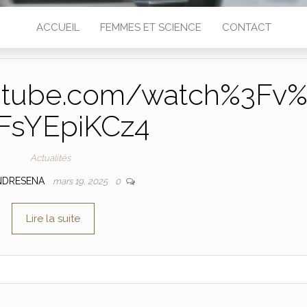
ACCUEIL
FEMMES ET SCIENCE
CONTACT
utube.com/watch%3Fv
FsYEpiKCz4
Actualités
NDRESENA
mars 19, 2025
0
Lire la suite