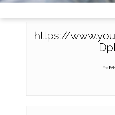
https://www.yo
Dp
Par
FA