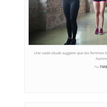
Une vaste étude suggère que les femmes tire
hommes
Par
FAN