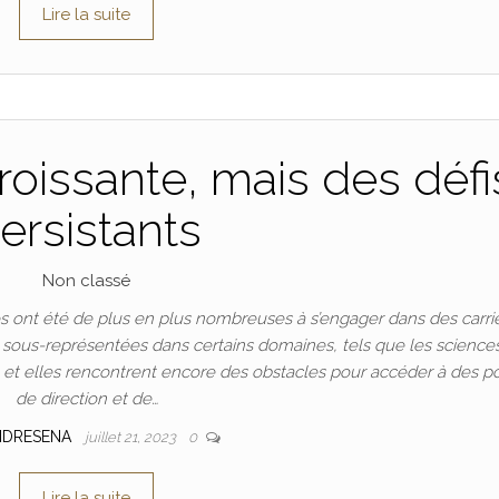
Lire la suite
oissante, mais des défi
ersistants
Non classé
 ont été de plus en plus nombreuses à s’engager dans des carri
t sous-représentées dans certains domaines, tels que les science
n, et elles rencontrent encore des obstacles pour accéder à des p
de direction et de…
NDRESENA
juillet 21, 2023
0
Lire la suite