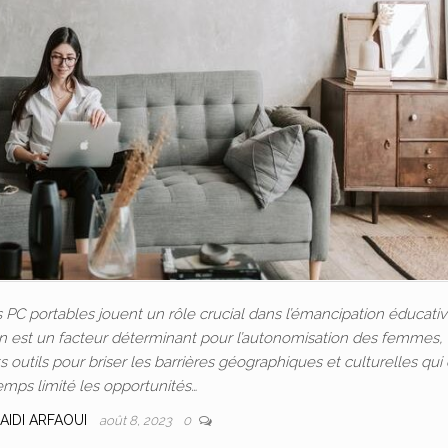
C portables jouent un rôle crucial dans l’émancipation éducativ
ion est un facteur déterminant pour l’autonomisation des femmes, 
outils pour briser les barrières géographiques et culturelles qui
emps limité les opportunités…
AIDI ARFAOUI
août 8, 2023
0