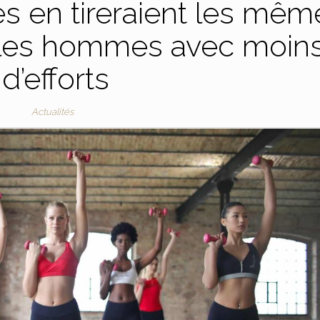
es en tireraient les mêm
 les hommes avec moin
d’efforts
Actualités