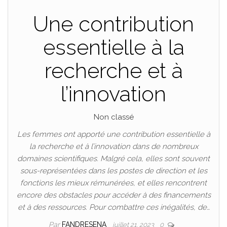
Une contribution
essentielle à la
recherche et à
l’innovation
Non classé
Les femmes ont apporté une contribution essentielle à
la recherche et à l’innovation dans de nombreux
domaines scientifiques. Malgré cela, elles sont souvent
sous-représentées dans les postes de direction et les
fonctions les mieux rémunérées, et elles rencontrent
encore des obstacles pour accéder à des financements
et à des ressources. Pour combattre ces inégalités, de…
Par
FANDRESENA
juillet 21, 2023
0