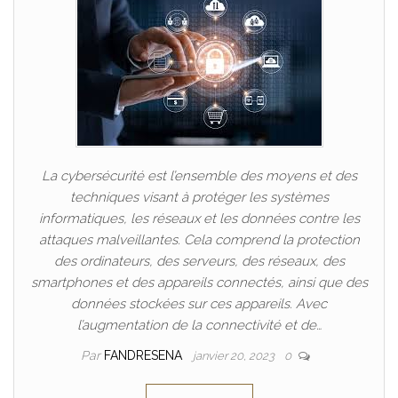
La cybersécurité est l’ensemble des moyens et des
techniques visant à protéger les systèmes
informatiques, les réseaux et les données contre les
attaques malveillantes. Cela comprend la protection
des ordinateurs, des serveurs, des réseaux, des
smartphones et des appareils connectés, ainsi que des
données stockées sur ces appareils. Avec
l’augmentation de la connectivité et de…
Par
FANDRESENA
janvier 20, 2023
0