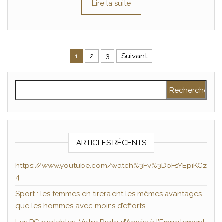
Lire la suite
Pagination des publications
1
2
3
Suivant
Rechercher :
ARTICLES RÉCENTS
https://www.youtube.com/watch%3Fv%3DpFsYEpiKCz
4
Sport : les femmes en tireraient les mêmes avantages
que les hommes avec moins d’efforts