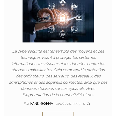
La cybersécurité est l’ensemble des moyens et des
techniques visant à protéger les systèmes
informatiques, les réseaux et les données contre les
attaques malveillantes. Cela comprend la protection
des ordinateurs, des serveurs, des réseaux, des
smartphones et des appareils connectés, ainsi que des
données stockées sur ces appareils. Avec
l’augmentation de la connectivité et de…
Par
FANDRESENA
janvier 20, 2023
0