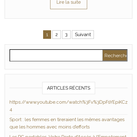
Lire la suite
Pagination des publications
1
2
3
Suivant
Rechercher :
ARTICLES RÉCENTS
https://www.youtube.com/watch%3Fv%3DpFsYEpiKCz
4
Sport : les femmes en tireraient les mêmes avantages
que les hommes avec moins d’efforts