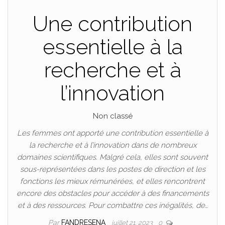
Une contribution
essentielle à la
recherche et à
l’innovation
Non classé
Les femmes ont apporté une contribution essentielle à
la recherche et à l’innovation dans de nombreux
domaines scientifiques. Malgré cela, elles sont souvent
sous-représentées dans les postes de direction et les
fonctions les mieux rémunérées, et elles rencontrent
encore des obstacles pour accéder à des financements
et à des ressources. Pour combattre ces inégalités, de…
Par
FANDRESENA
juillet 21, 2023
0