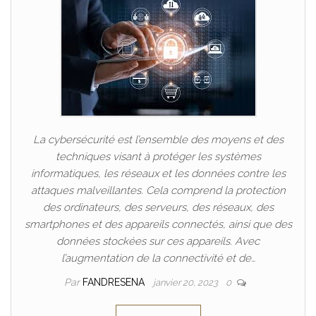
La cybersécurité est l’ensemble des moyens et des
techniques visant à protéger les systèmes
informatiques, les réseaux et les données contre les
attaques malveillantes. Cela comprend la protection
des ordinateurs, des serveurs, des réseaux, des
smartphones et des appareils connectés, ainsi que des
données stockées sur ces appareils. Avec
l’augmentation de la connectivité et de…
Par
FANDRESENA
janvier 20, 2023
0