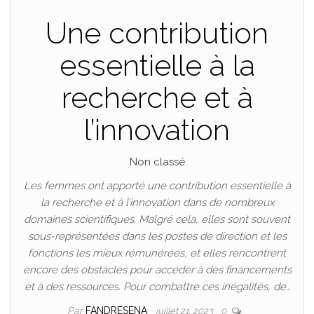
Une contribution
essentielle à la
recherche et à
l’innovation
Non classé
Les femmes ont apporté une contribution essentielle à
la recherche et à l’innovation dans de nombreux
domaines scientifiques. Malgré cela, elles sont souvent
sous-représentées dans les postes de direction et les
fonctions les mieux rémunérées, et elles rencontrent
encore des obstacles pour accéder à des financements
et à des ressources. Pour combattre ces inégalités, de…
Par
FANDRESENA
juillet 21, 2023
0