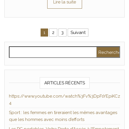
Lire la suite
Pagination des publications
1
2
3
Suivant
Rechercher :
ARTICLES RÉCENTS
https://www.youtube.com/watch%3Fv%3DpFsYEpiKCz
4
Sport : les femmes en tireraient les mêmes avantages
que les hommes avec moins d’efforts