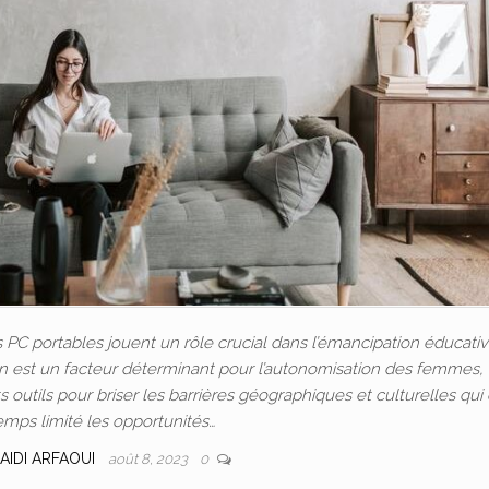
C portables jouent un rôle crucial dans l’émancipation éducativ
ion est un facteur déterminant pour l’autonomisation des femmes, 
outils pour briser les barrières géographiques et culturelles qui
emps limité les opportunités…
AIDI ARFAOUI
août 8, 2023
0