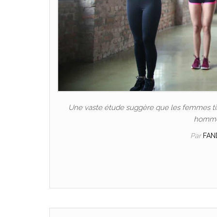
Une vaste étude suggère que les femmes tire
hommes
Par
FAN