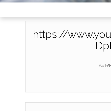
https://www.yo
Dp
Par
FA