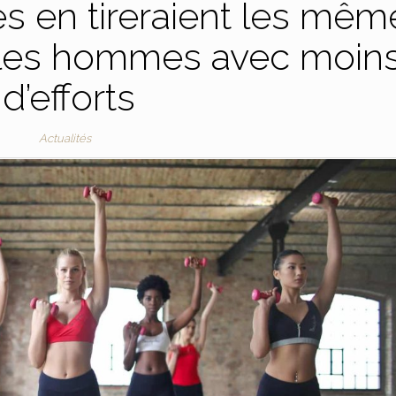
es en tireraient les mêm
 les hommes avec moin
d’efforts
Actualités