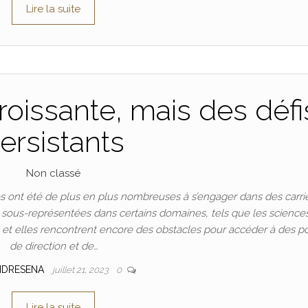
Lire la suite
oissante, mais des défi
ersistants
Non classé
 ont été de plus en plus nombreuses à s’engager dans des carri
t sous-représentées dans certains domaines, tels que les science
n, et elles rencontrent encore des obstacles pour accéder à des p
de direction et de…
NDRESENA
juillet 21, 2023
0
Lire la suite