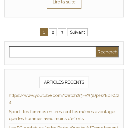
Lire la suite
Pagination des publications
1
2
3
Suivant
Rechercher :
ARTICLES RÉCENTS
https://www.youtube.com/watch%3Fv%3DpFsYEpiKCz
4
Sport : les femmes en tireraient les mêmes avantages
que les hommes avec moins d’efforts