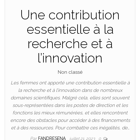
Une contribution
essentielle à la
recherche et à
l’innovation
Non classé
Les femmes ont apporté une contribution essentielle à
la recherche et à l’innovation dans de nombreux
domaines scientifiques. Malgré cela, elles sont souvent
sous-représentées dans les postes de direction et les
fonctions les mieux rémunérées, et elles rencontrent
encore des obstacles pour accéder à des financements
et à des ressources. Pour combattre ces inégalités, de…
Par
FANDRESENA
juillet 21, 2023
0