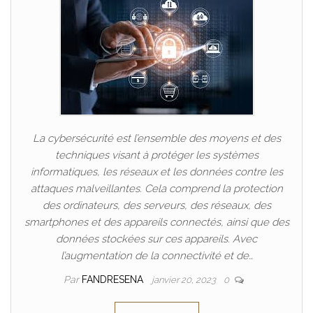
La cybersécurité est l’ensemble des moyens et des
techniques visant à protéger les systèmes
informatiques, les réseaux et les données contre les
attaques malveillantes. Cela comprend la protection
des ordinateurs, des serveurs, des réseaux, des
smartphones et des appareils connectés, ainsi que des
données stockées sur ces appareils. Avec
l’augmentation de la connectivité et de…
Par
FANDRESENA
janvier 20, 2023
0