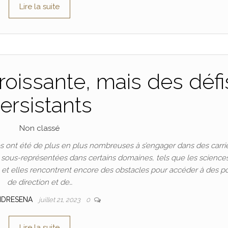
Lire la suite
oissante, mais des défi
ersistants
Non classé
 ont été de plus en plus nombreuses à s’engager dans des carri
t sous-représentées dans certains domaines, tels que les science
n, et elles rencontrent encore des obstacles pour accéder à des p
de direction et de…
NDRESENA
juillet 21, 2023
0
Lire la suite