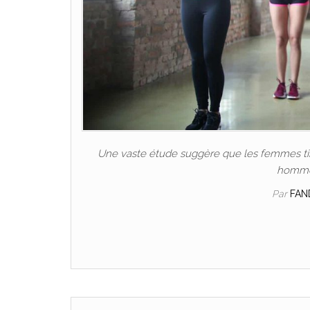
Une vaste étude suggère que les femmes tire
hommes
Par
FAN