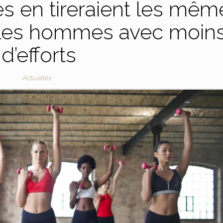
es en tireraient les mêm
 les hommes avec moin
d’efforts
Actualités