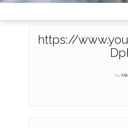
https://www.yo
Dp
Par
FA