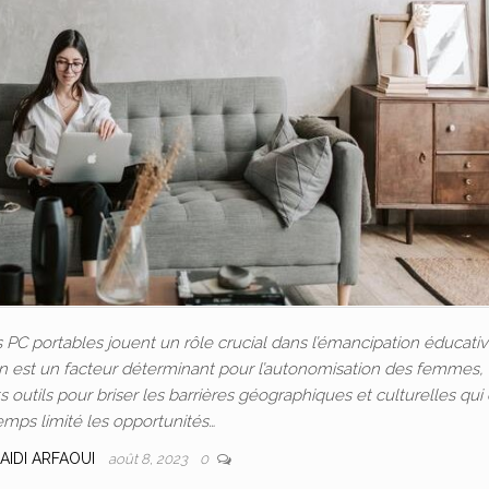
C portables jouent un rôle crucial dans l’émancipation éducativ
ion est un facteur déterminant pour l’autonomisation des femmes, 
outils pour briser les barrières géographiques et culturelles qui
emps limité les opportunités…
AIDI ARFAOUI
août 8, 2023
0