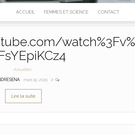
ACCUEIL
FEMMES ET SCIENCE
CONTACT
utube.com/watch%3Fv
FsYEpiKCz4
Actualités
NDRESENA
mars 19, 2025
0
Lire la suite