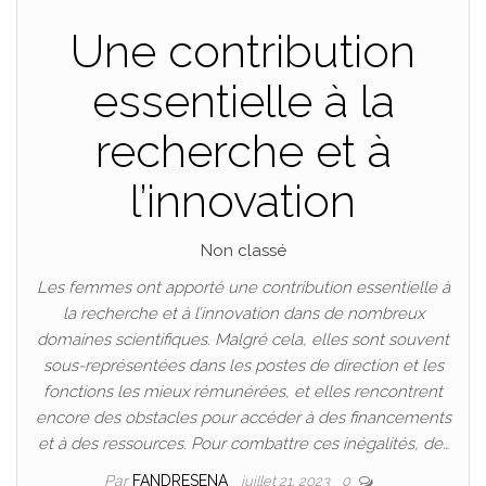
Une contribution
essentielle à la
recherche et à
l’innovation
Non classé
Les femmes ont apporté une contribution essentielle à
la recherche et à l’innovation dans de nombreux
domaines scientifiques. Malgré cela, elles sont souvent
sous-représentées dans les postes de direction et les
fonctions les mieux rémunérées, et elles rencontrent
encore des obstacles pour accéder à des financements
et à des ressources. Pour combattre ces inégalités, de…
Par
FANDRESENA
juillet 21, 2023
0