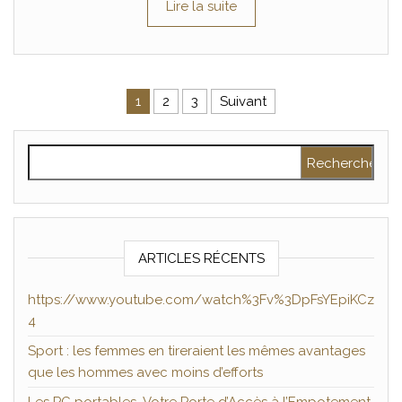
Lire la suite
Pagination des publications
1
2
3
Suivant
Rechercher :
ARTICLES RÉCENTS
https://www.youtube.com/watch%3Fv%3DpFsYEpiKCz
4
Sport : les femmes en tireraient les mêmes avantages
que les hommes avec moins d’efforts