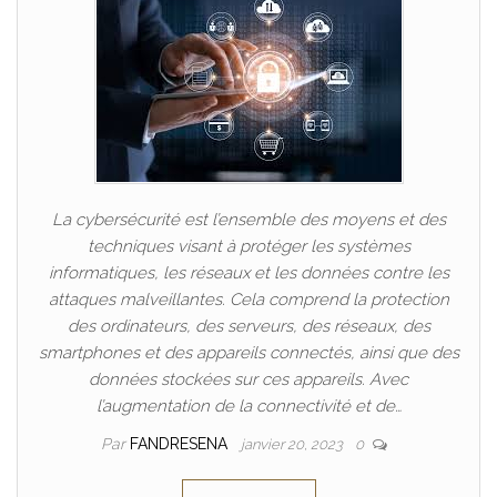
La cybersécurité est l’ensemble des moyens et des
techniques visant à protéger les systèmes
informatiques, les réseaux et les données contre les
attaques malveillantes. Cela comprend la protection
des ordinateurs, des serveurs, des réseaux, des
smartphones et des appareils connectés, ainsi que des
données stockées sur ces appareils. Avec
l’augmentation de la connectivité et de…
Par
FANDRESENA
janvier 20, 2023
0