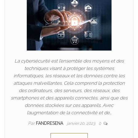
La cybersécurité est l’ensemble des moyens et des
techniques visant à protéger les systèmes
informatiques, les réseaux et les données contre les
attaques malveillantes. Cela comprend la protection
des ordinateurs, des serveurs, des réseaux, des
smartphones et des appareils connectés, ainsi que des
données stockées sur ces appareils. Avec
l’augmentation de la connectivité et de…
Par
FANDRESENA
janvier 20, 2023
0