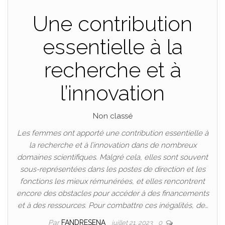
Une contribution
essentielle à la
recherche et à
l’innovation
Non classé
Les femmes ont apporté une contribution essentielle à
la recherche et à l’innovation dans de nombreux
domaines scientifiques. Malgré cela, elles sont souvent
sous-représentées dans les postes de direction et les
fonctions les mieux rémunérées, et elles rencontrent
encore des obstacles pour accéder à des financements
et à des ressources. Pour combattre ces inégalités, de…
Par
FANDRESENA
juillet 21, 2023
0