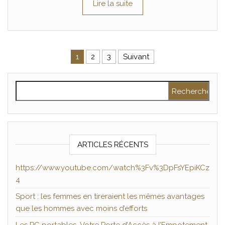
Lire la suite
Pagination des publications
1
2
3
Suivant
Rechercher :
ARTICLES RÉCENTS
https://www.youtube.com/watch%3Fv%3DpFsYEpiKCz
4
Sport : les femmes en tireraient les mêmes avantages
que les hommes avec moins d’efforts