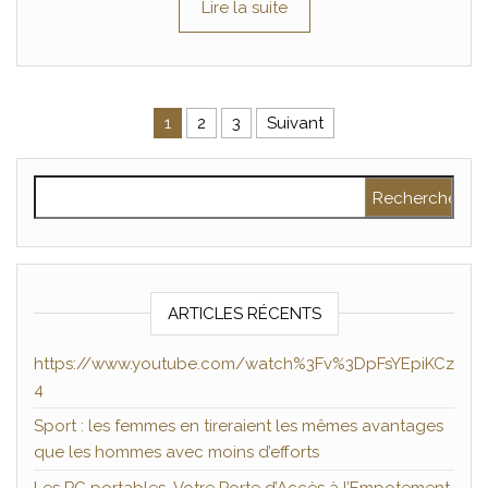
Lire la suite
Pagination des publications
1
2
3
Suivant
Rechercher :
ARTICLES RÉCENTS
https://www.youtube.com/watch%3Fv%3DpFsYEpiKCz
4
Sport : les femmes en tireraient les mêmes avantages
que les hommes avec moins d’efforts