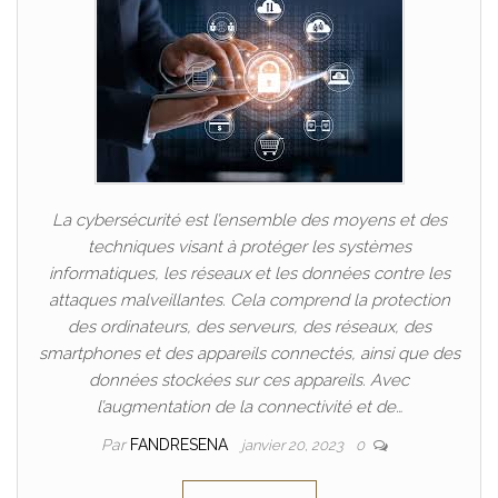
La cybersécurité est l’ensemble des moyens et des
techniques visant à protéger les systèmes
informatiques, les réseaux et les données contre les
attaques malveillantes. Cela comprend la protection
des ordinateurs, des serveurs, des réseaux, des
smartphones et des appareils connectés, ainsi que des
données stockées sur ces appareils. Avec
l’augmentation de la connectivité et de…
Par
FANDRESENA
janvier 20, 2023
0