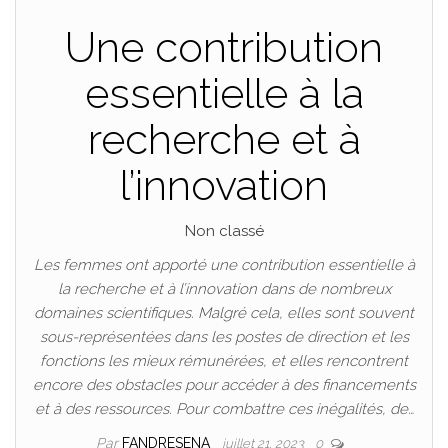
Une contribution
essentielle à la
recherche et à
l’innovation
Non classé
Les femmes ont apporté une contribution essentielle à
la recherche et à l’innovation dans de nombreux
domaines scientifiques. Malgré cela, elles sont souvent
sous-représentées dans les postes de direction et les
fonctions les mieux rémunérées, et elles rencontrent
encore des obstacles pour accéder à des financements
et à des ressources. Pour combattre ces inégalités, de…
Par
FANDRESENA
juillet 21, 2023
0