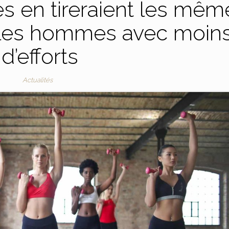
es en tireraient les mêm
 les hommes avec moin
d’efforts
Actualités