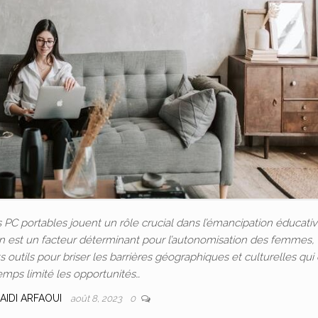
C portables jouent un rôle crucial dans l’émancipation éducativ
ion est un facteur déterminant pour l’autonomisation des femmes, 
outils pour briser les barrières géographiques et culturelles qui
emps limité les opportunités…
AIDI ARFAOUI
août 8, 2023
0