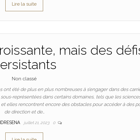
Lire la suite
oissante, mais des défi
ersistants
Non classé
 ont été de plus en plus nombreuses à s’engager dans des carri
t sous-représentées dans certains domaines, tels que les science
n, et elles rencontrent encore des obstacles pour accéder à des p
de direction et de…
NDRESENA
juillet 21, 2023
0
Lire la suite