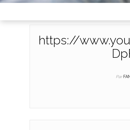
https://www.yo
Dp
Par
FA