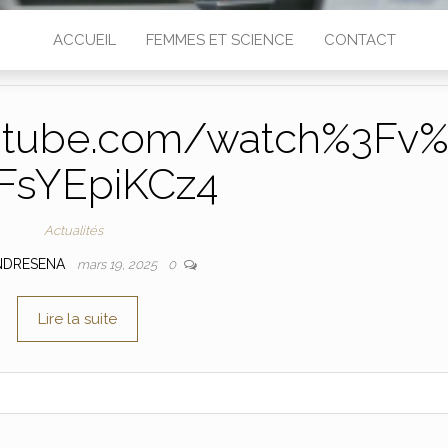
ACCUEIL
FEMMES ET SCIENCE
CONTACT
utube.com/watch%3Fv
FsYEpiKCz4
Actualités
NDRESENA
mars 19, 2025
0
Lire la suite