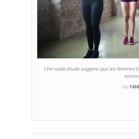
Une vaste étude suggère que les femmes tire
hommes
Par
FAN