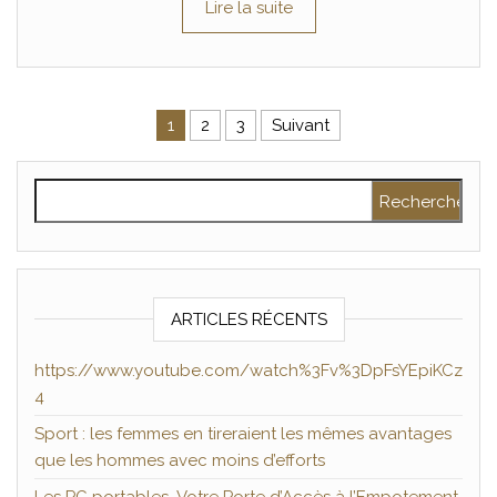
Lire la suite
Pagination des publications
1
2
3
Suivant
Rechercher :
ARTICLES RÉCENTS
https://www.youtube.com/watch%3Fv%3DpFsYEpiKCz
4
Sport : les femmes en tireraient les mêmes avantages
que les hommes avec moins d’efforts