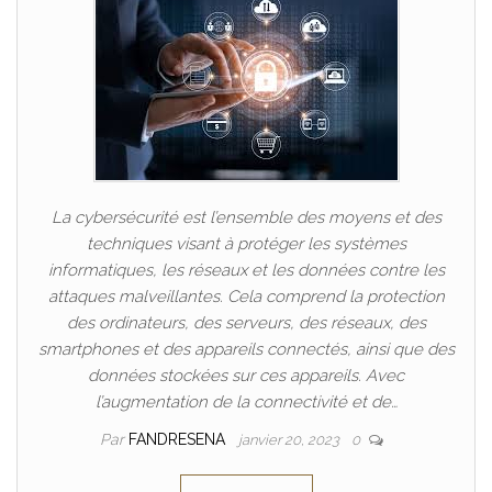
La cybersécurité est l’ensemble des moyens et des
techniques visant à protéger les systèmes
informatiques, les réseaux et les données contre les
attaques malveillantes. Cela comprend la protection
des ordinateurs, des serveurs, des réseaux, des
smartphones et des appareils connectés, ainsi que des
données stockées sur ces appareils. Avec
l’augmentation de la connectivité et de…
Par
FANDRESENA
janvier 20, 2023
0