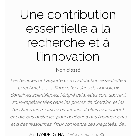
Une contribution
essentielle à la
recherche et à
l’innovation
Non classé
Les femmes ont apporté une contribution essentielle à
la recherche et à l’innovation dans de nombreux
domaines scientifiques. Malgré cela, elles sont souvent
sous-représentées dans les postes de direction et les
fonctions les mieux rémunérées, et elles rencontrent
encore des obstacles pour accéder à des financements
et à des ressources. Pour combattre ces inégalités, de…
Par
FANDRESENA
juillet 21, 2023
0