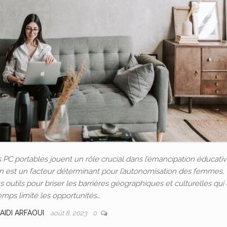
C portables jouent un rôle crucial dans l’émancipation éducativ
ion est un facteur déterminant pour l’autonomisation des femmes, 
outils pour briser les barrières géographiques et culturelles qui
emps limité les opportunités…
AIDI ARFAOUI
août 8, 2023
0