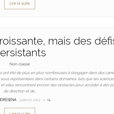
Lire la suite
oissante, mais des défi
ersistants
Non classé
 ont été de plus en plus nombreuses à s’engager dans des carri
t sous-représentées dans certains domaines, tels que les science
n, et elles rencontrent encore des obstacles pour accéder à des p
de direction et de…
NDRESENA
juillet 21, 2023
0
Lire la suite