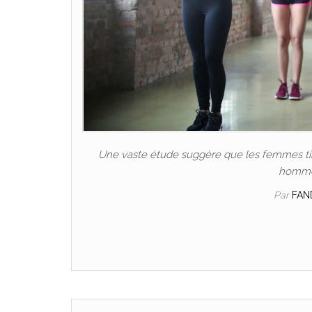
Une vaste étude suggère que les femmes tire
hommes
Par
FAN