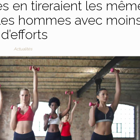
es en tireraient les mêm
 les hommes avec moin
d’efforts
Actualités