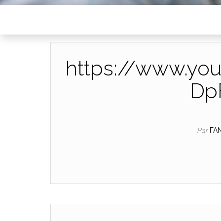
https://www.yo
Dp
Par
FA