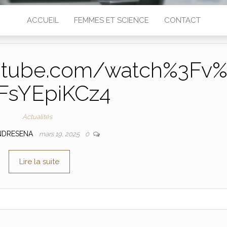
ACCUEIL
FEMMES ET SCIENCE
CONTACT
utube.com/watch%3Fv
FsYEpiKCz4
Actualités
NDRESENA
mars 19, 2025
0
Lire la suite