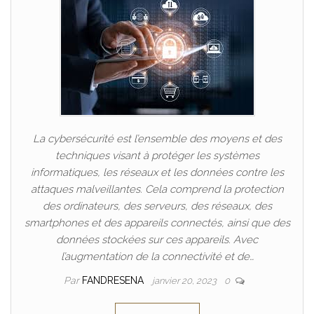
La cybersécurité est l’ensemble des moyens et des
techniques visant à protéger les systèmes
informatiques, les réseaux et les données contre les
attaques malveillantes. Cela comprend la protection
des ordinateurs, des serveurs, des réseaux, des
smartphones et des appareils connectés, ainsi que des
données stockées sur ces appareils. Avec
l’augmentation de la connectivité et de…
Par
FANDRESENA
janvier 20, 2023
0