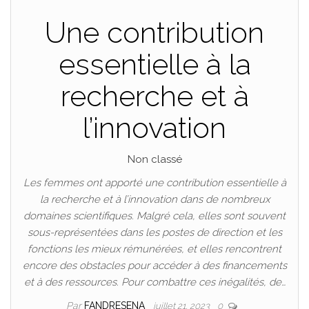
Une contribution
essentielle à la
recherche et à
l’innovation
Non classé
Les femmes ont apporté une contribution essentielle à
la recherche et à l’innovation dans de nombreux
domaines scientifiques. Malgré cela, elles sont souvent
sous-représentées dans les postes de direction et les
fonctions les mieux rémunérées, et elles rencontrent
encore des obstacles pour accéder à des financements
et à des ressources. Pour combattre ces inégalités, de…
Par
FANDRESENA
juillet 21, 2023
0