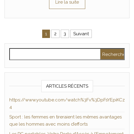
Lire la suite
Pagination des publications
1
2
3
Suivant
Rechercher :
ARTICLES RÉCENTS
https://www.youtube.com/watch%3Fv%3DpFsYEpiKCz
4
Sport : les femmes en tireraient les mêmes avantages
que les hommes avec moins d’efforts