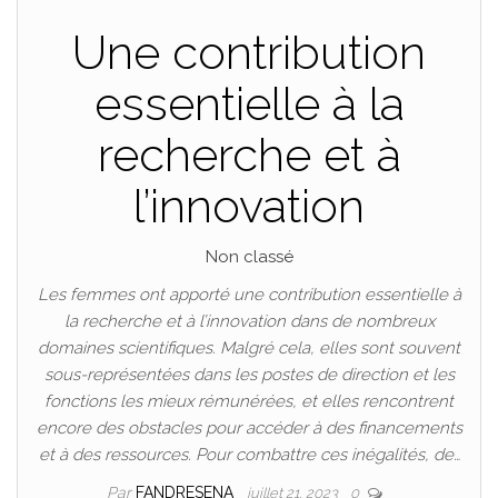
Une contribution
essentielle à la
recherche et à
l’innovation
Non classé
Les femmes ont apporté une contribution essentielle à
la recherche et à l’innovation dans de nombreux
domaines scientifiques. Malgré cela, elles sont souvent
sous-représentées dans les postes de direction et les
fonctions les mieux rémunérées, et elles rencontrent
encore des obstacles pour accéder à des financements
et à des ressources. Pour combattre ces inégalités, de…
Par
FANDRESENA
juillet 21, 2023
0