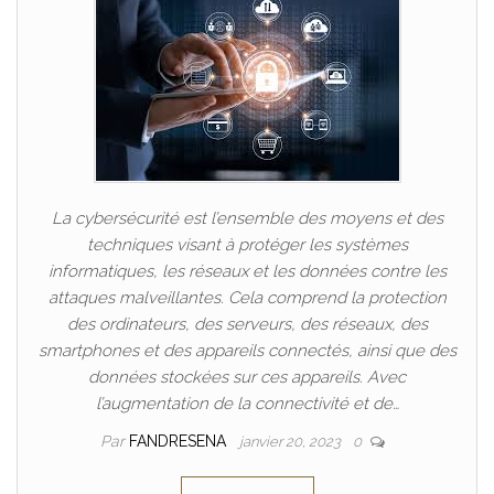
La cybersécurité est l’ensemble des moyens et des
techniques visant à protéger les systèmes
informatiques, les réseaux et les données contre les
attaques malveillantes. Cela comprend la protection
des ordinateurs, des serveurs, des réseaux, des
smartphones et des appareils connectés, ainsi que des
données stockées sur ces appareils. Avec
l’augmentation de la connectivité et de…
Par
FANDRESENA
janvier 20, 2023
0