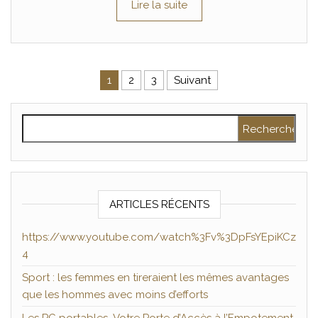
Lire la suite
Pagination des publications
1
2
3
Suivant
Rechercher :
ARTICLES RÉCENTS
https://www.youtube.com/watch%3Fv%3DpFsYEpiKCz
4
Sport : les femmes en tireraient les mêmes avantages
que les hommes avec moins d’efforts