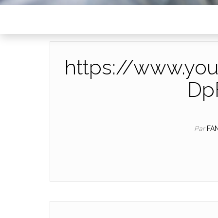
https://www.yo
Dp
Par
FA