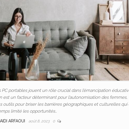
C portables jouent un rôle crucial dans l’émancipation éducativ
ion est un facteur déterminant pour l’autonomisation des femmes, 
outils pour briser les barrières géographiques et culturelles qui
emps limité les opportunités…
AIDI ARFAOUI
août 8, 2023
0