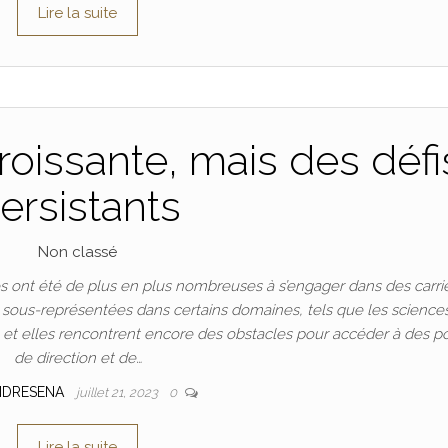
Lire la suite
oissante, mais des défi
ersistants
Non classé
 ont été de plus en plus nombreuses à s’engager dans des carri
t sous-représentées dans certains domaines, tels que les science
n, et elles rencontrent encore des obstacles pour accéder à des p
de direction et de…
NDRESENA
juillet 21, 2023
0
Lire la suite