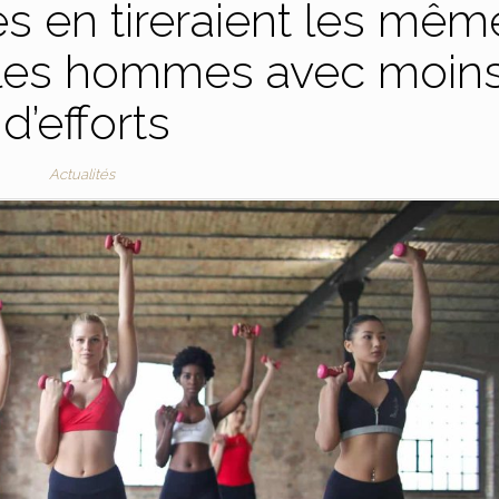
es en tireraient les mêm
 les hommes avec moin
d’efforts
Actualités