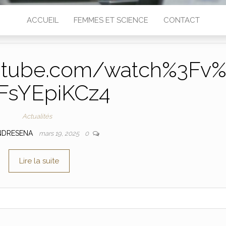
ACCUEIL
FEMMES ET SCIENCE
CONTACT
utube.com/watch%3Fv
FsYEpiKCz4
Actualités
NDRESENA
mars 19, 2025
0
Lire la suite