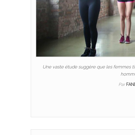
Une vaste étude suggère que les femmes tire
hommes
Par
FAN