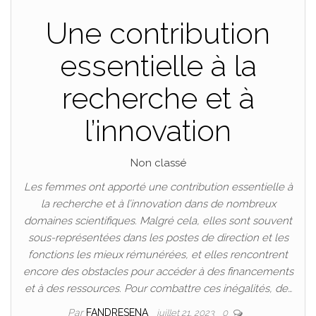
Une contribution
essentielle à la
recherche et à
l’innovation
Non classé
Les femmes ont apporté une contribution essentielle à
la recherche et à l’innovation dans de nombreux
domaines scientifiques. Malgré cela, elles sont souvent
sous-représentées dans les postes de direction et les
fonctions les mieux rémunérées, et elles rencontrent
encore des obstacles pour accéder à des financements
et à des ressources. Pour combattre ces inégalités, de…
Par
FANDRESENA
juillet 21, 2023
0