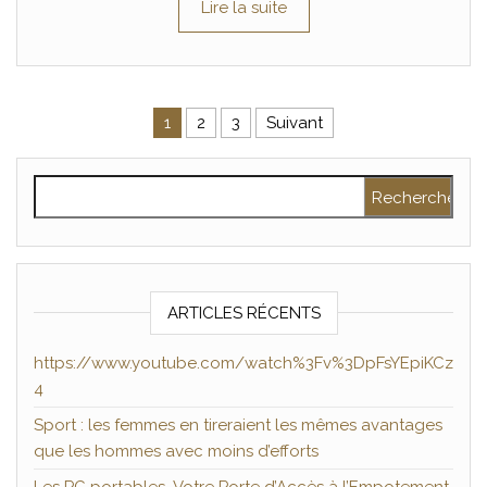
Lire la suite
Pagination des publications
1
2
3
Suivant
Rechercher :
ARTICLES RÉCENTS
https://www.youtube.com/watch%3Fv%3DpFsYEpiKCz
4
Sport : les femmes en tireraient les mêmes avantages
que les hommes avec moins d’efforts