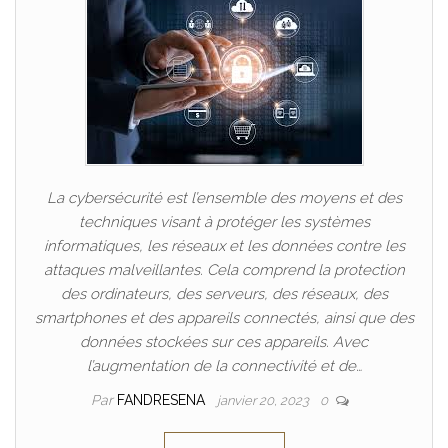
La cybersécurité est l’ensemble des moyens et des
techniques visant à protéger les systèmes
informatiques, les réseaux et les données contre les
attaques malveillantes. Cela comprend la protection
des ordinateurs, des serveurs, des réseaux, des
smartphones et des appareils connectés, ainsi que des
données stockées sur ces appareils. Avec
l’augmentation de la connectivité et de…
Par
FANDRESENA
janvier 20, 2023
0