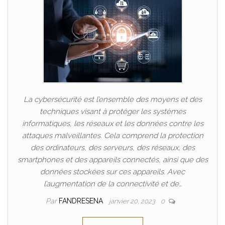
La cybersécurité est l’ensemble des moyens et des
techniques visant à protéger les systèmes
informatiques, les réseaux et les données contre les
attaques malveillantes. Cela comprend la protection
des ordinateurs, des serveurs, des réseaux, des
smartphones et des appareils connectés, ainsi que des
données stockées sur ces appareils. Avec
l’augmentation de la connectivité et de…
Par
FANDRESENA
janvier 20, 2023
0