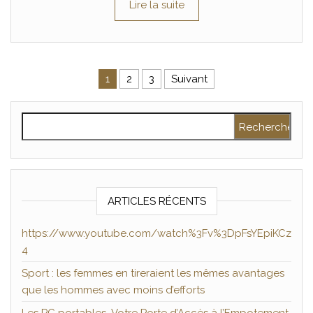
Lire la suite
Pagination des publications
1
2
3
Suivant
Rechercher :
ARTICLES RÉCENTS
https://www.youtube.com/watch%3Fv%3DpFsYEpiKCz
4
Sport : les femmes en tireraient les mêmes avantages
que les hommes avec moins d’efforts