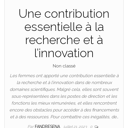
Une contribution
essentielle à la
recherche et à
l’innovation
Non classé
Les femmes ont apporté une contribution essentielle à
la recherche et à l’innovation dans de nombreux
domaines scientifiques. Malgré cela, elles sont souvent
sous-représentées dans les postes de direction et les
fonctions les mieux rémunérées, et elles rencontrent
encore des obstacles pour accéder à des financements
et à des ressources. Pour combattre ces inégalités, de…
Par
FANDRESENA
juillet 21, 2023
0