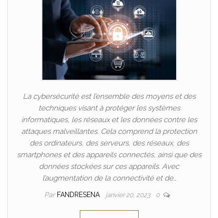
La cybersécurité est l’ensemble des moyens et des
techniques visant à protéger les systèmes
informatiques, les réseaux et les données contre les
attaques malveillantes. Cela comprend la protection
des ordinateurs, des serveurs, des réseaux, des
smartphones et des appareils connectés, ainsi que des
données stockées sur ces appareils. Avec
l’augmentation de la connectivité et de…
Par
FANDRESENA
janvier 20, 2023
0