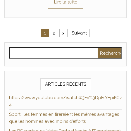
Lire la suite
Pagination des publications
1
2
3
Suivant
Rechercher :
ARTICLES RÉCENTS
https://www.youtube.com/watch%3Fv%3DpFsYEpiKCz
4
Sport : les femmes en tireraient les mêmes avantages
que les hommes avec moins d’efforts