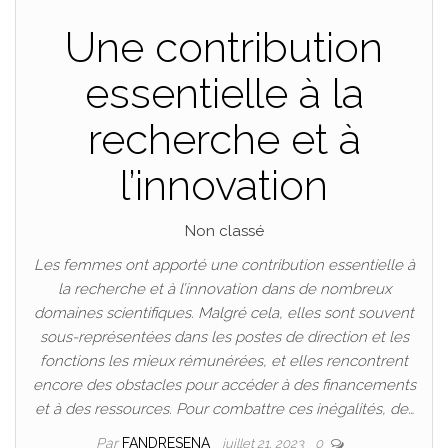
Une contribution
essentielle à la
recherche et à
l’innovation
Non classé
Les femmes ont apporté une contribution essentielle à
la recherche et à l’innovation dans de nombreux
domaines scientifiques. Malgré cela, elles sont souvent
sous-représentées dans les postes de direction et les
fonctions les mieux rémunérées, et elles rencontrent
encore des obstacles pour accéder à des financements
et à des ressources. Pour combattre ces inégalités, de…
Par
FANDRESENA
juillet 21, 2023
0