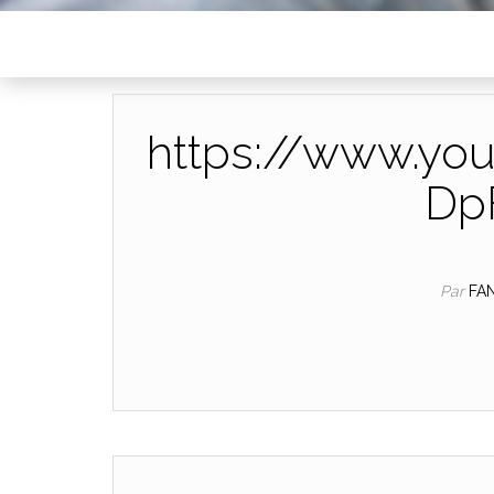
https://www.yo
Dp
Par
FA