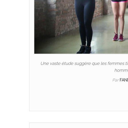
Une vaste étude suggère que les femmes tire
hommes
Par
FAN