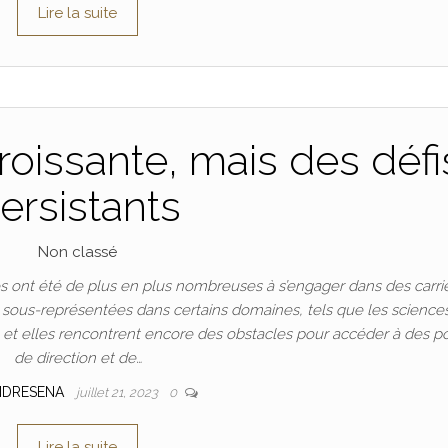
Lire la suite
oissante, mais des défi
ersistants
Non classé
 ont été de plus en plus nombreuses à s’engager dans des carri
t sous-représentées dans certains domaines, tels que les science
n, et elles rencontrent encore des obstacles pour accéder à des p
de direction et de…
NDRESENA
juillet 21, 2023
0
Lire la suite