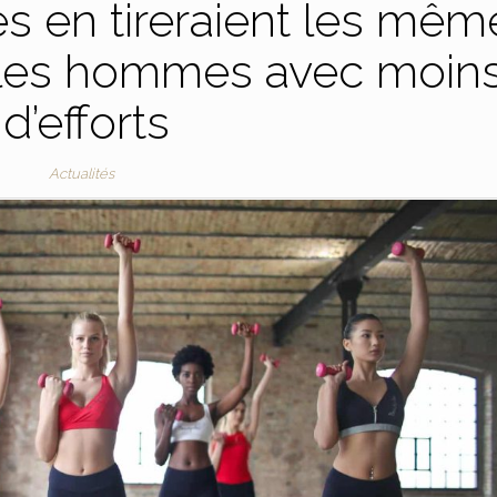
es en tireraient les mêm
 les hommes avec moin
d’efforts
Actualités