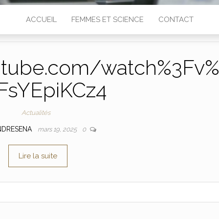
ACCUEIL
FEMMES ET SCIENCE
CONTACT
utube.com/watch%3Fv
FsYEpiKCz4
Actualités
NDRESENA
mars 19, 2025
0
Lire la suite