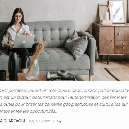
C portables jouent un rôle crucial dans l’émancipation éducativ
ion est un facteur déterminant pour l’autonomisation des femmes, 
outils pour briser les barrières géographiques et culturelles qui
emps limité les opportunités…
AIDI ARFAOUI
août 8, 2023
0