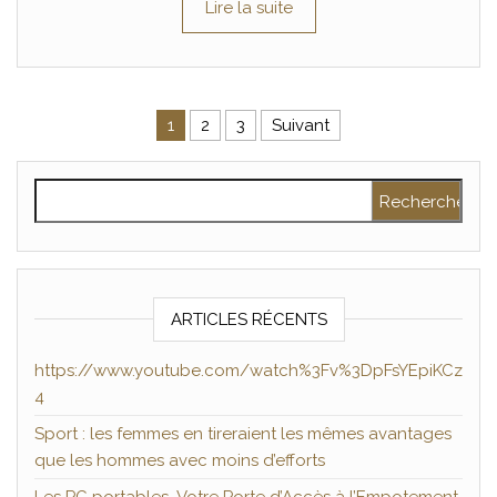
Lire la suite
Pagination des publications
1
2
3
Suivant
Rechercher :
ARTICLES RÉCENTS
https://www.youtube.com/watch%3Fv%3DpFsYEpiKCz
4
Sport : les femmes en tireraient les mêmes avantages
que les hommes avec moins d’efforts