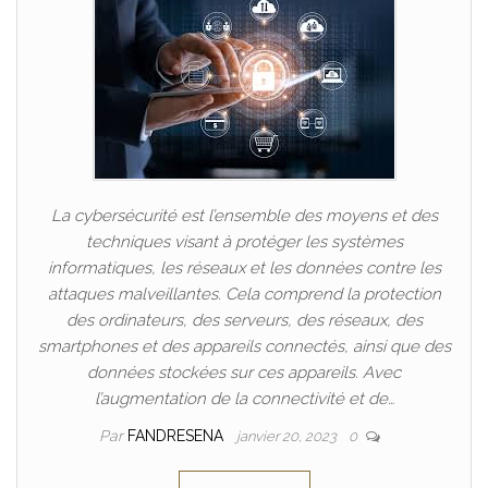
La cybersécurité est l’ensemble des moyens et des
techniques visant à protéger les systèmes
informatiques, les réseaux et les données contre les
attaques malveillantes. Cela comprend la protection
des ordinateurs, des serveurs, des réseaux, des
smartphones et des appareils connectés, ainsi que des
données stockées sur ces appareils. Avec
l’augmentation de la connectivité et de…
Par
FANDRESENA
janvier 20, 2023
0