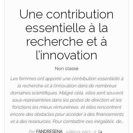
Une contribution
essentielle à la
recherche et à
l’innovation
Non classé
Les femmes ont apporté une contribution essentielle à
la recherche et à l’innovation dans de nombreux
domaines scientifiques. Malgré cela, elles sont souvent
sous-représentées dans les postes de direction et les
fonctions les mieux rémunérées, et elles rencontrent
encore des obstacles pour accéder à des financements
et à des ressources. Pour combattre ces inégalités, de…
Par
FANDRESENA
juillet 21, 2023
0