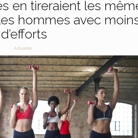
es en tireraient les mêm
 les hommes avec moin
d’efforts
Actualités