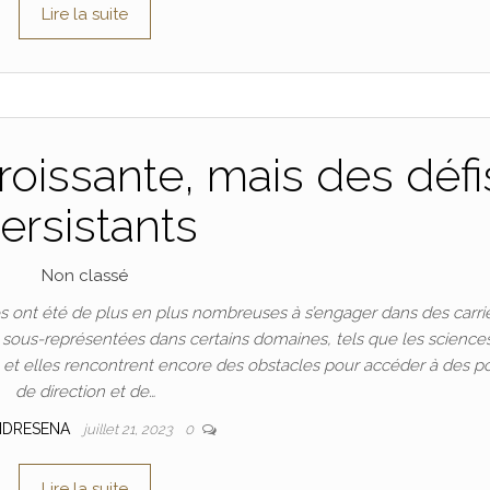
Lire la suite
oissante, mais des défi
ersistants
Non classé
 ont été de plus en plus nombreuses à s’engager dans des carri
t sous-représentées dans certains domaines, tels que les science
n, et elles rencontrent encore des obstacles pour accéder à des p
de direction et de…
NDRESENA
juillet 21, 2023
0
Lire la suite