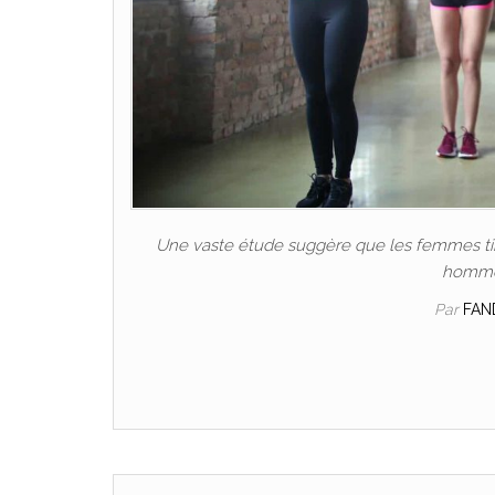
Une vaste étude suggère que les femmes tire
hommes
Par
FAN