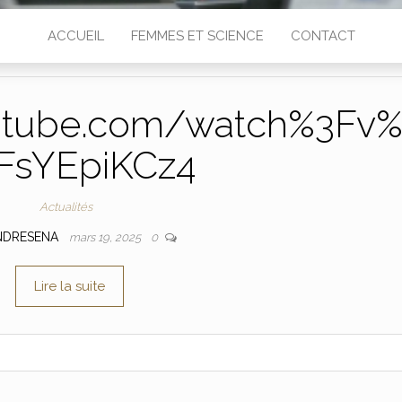
ACCUEIL
FEMMES ET SCIENCE
CONTACT
utube.com/watch%3Fv
FsYEpiKCz4
Actualités
NDRESENA
mars 19, 2025
0
Lire la suite