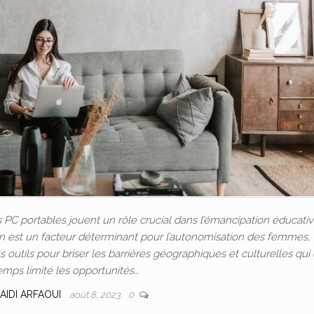
C portables jouent un rôle crucial dans l’émancipation éducativ
ion est un facteur déterminant pour l’autonomisation des femmes, 
outils pour briser les barrières géographiques et culturelles qui
emps limité les opportunités…
AIDI ARFAOUI
août 8, 2023
0