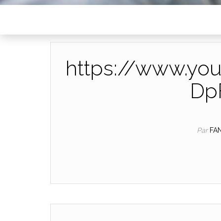
https://www.yo
Dp
Par
FA