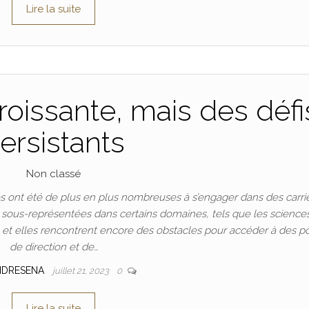
Lire la suite
oissante, mais des défi
ersistants
Non classé
 ont été de plus en plus nombreuses à s’engager dans des carri
t sous-représentées dans certains domaines, tels que les science
n, et elles rencontrent encore des obstacles pour accéder à des p
de direction et de…
NDRESENA
juillet 21, 2023
0
Lire la suite