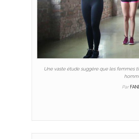
Une vaste étude suggère que les femmes tire
hommes
Par
FAN