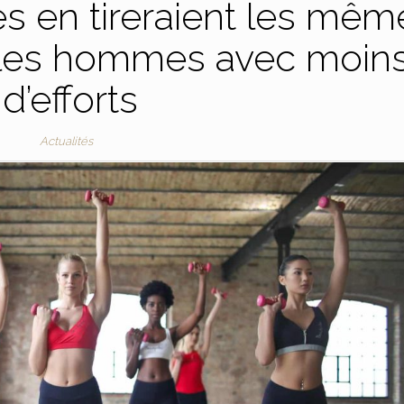
es en tireraient les mêm
 les hommes avec moin
d’efforts
Actualités