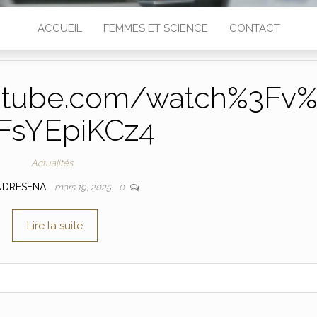
ACCUEIL
FEMMES ET SCIENCE
CONTACT
utube.com/watch%3Fv
FsYEpiKCz4
Actualités
NDRESENA
mars 19, 2025
0
Lire la suite