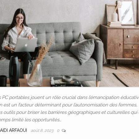
C portables jouent un rôle crucial dans l’émancipation éducativ
ion est un facteur déterminant pour l’autonomisation des femmes, 
outils pour briser les barrières géographiques et culturelles qui
emps limité les opportunités…
AIDI ARFAOUI
août 8, 2023
0