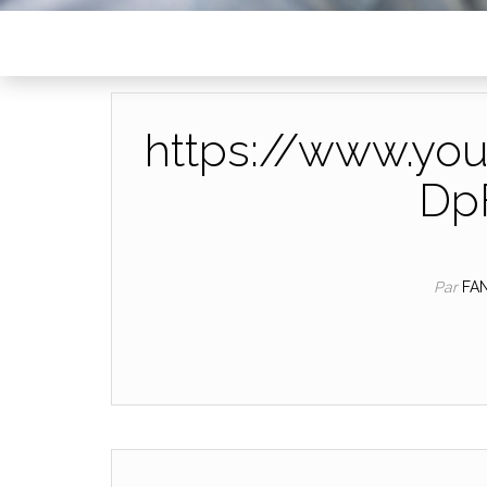
https://www.yo
Dp
Par
FA