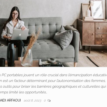
C portables jouent un rôle crucial dans l’émancipation éducativ
ion est un facteur déterminant pour l’autonomisation des femmes, 
outils pour briser les barrières géographiques et culturelles qui
emps limité les opportunités…
AIDI ARFAOUI
août 8, 2023
0