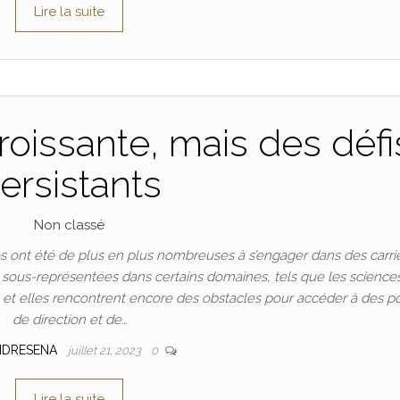
Lire la suite
oissante, mais des défi
ersistants
Non classé
 ont été de plus en plus nombreuses à s’engager dans des carri
t sous-représentées dans certains domaines, tels que les science
n, et elles rencontrent encore des obstacles pour accéder à des p
de direction et de…
NDRESENA
juillet 21, 2023
0
Lire la suite