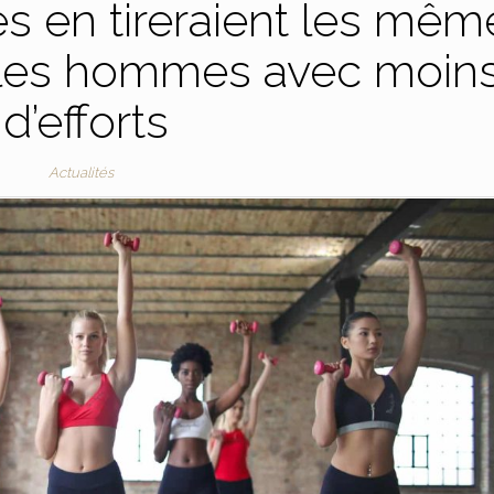
es en tireraient les mêm
 les hommes avec moin
d’efforts
Actualités