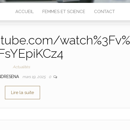
ACCUEIL
FEMMES ET SCIENCE
CONTACT
utube.com/watch%3Fv
FsYEpiKCz4
Actualités
NDRESENA
mars 19, 2025
0
Lire la suite