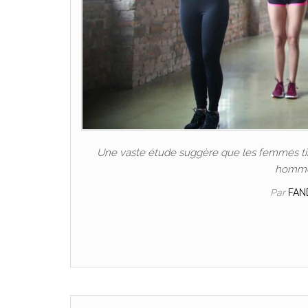
Une vaste étude suggère que les femmes tire
hommes
Par
FAN