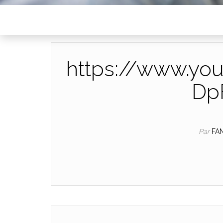
https://www.yo
Dp
Par
FA