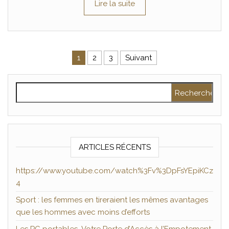
Lire la suite
Pagination des publications
1
2
3
Suivant
Rechercher :
ARTICLES RÉCENTS
https://www.youtube.com/watch%3Fv%3DpFsYEpiKCz
4
Sport : les femmes en tireraient les mêmes avantages
que les hommes avec moins d’efforts