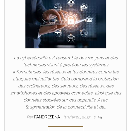
La cybersécurité est l’ensemble des moyens et des
techniques visant à protéger les systèmes
informatiques, les réseaux et les données contre les
attaques malveillantes. Cela comprend la protection
des ordinateurs, des serveurs, des réseaux, des
smartphones et des appareils connectés, ainsi que des
données stockées sur ces appareils. Avec
l’augmentation de la connectivité et de…
Par
FANDRESENA
janvier 20, 2023
0