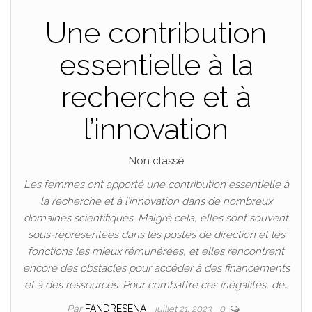
Une contribution
essentielle à la
recherche et à
l’innovation
Non classé
Les femmes ont apporté une contribution essentielle à
la recherche et à l’innovation dans de nombreux
domaines scientifiques. Malgré cela, elles sont souvent
sous-représentées dans les postes de direction et les
fonctions les mieux rémunérées, et elles rencontrent
encore des obstacles pour accéder à des financements
et à des ressources. Pour combattre ces inégalités, de…
Par
FANDRESENA
juillet 21, 2023
0