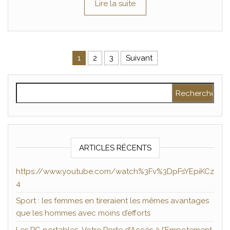
Lire la suite
Pagination des publications
1
2
3
Suivant
Rechercher :
ARTICLES RÉCENTS
https://www.youtube.com/watch%3Fv%3DpFsYEpiKCz
4
Sport : les femmes en tireraient les mêmes avantages
que les hommes avec moins d’efforts