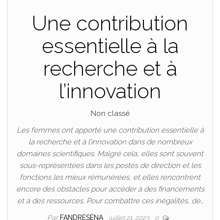
Une contribution
essentielle à la
recherche et à
l’innovation
Non classé
Les femmes ont apporté une contribution essentielle à
la recherche et à l’innovation dans de nombreux
domaines scientifiques. Malgré cela, elles sont souvent
sous-représentées dans les postes de direction et les
fonctions les mieux rémunérées, et elles rencontrent
encore des obstacles pour accéder à des financements
et à des ressources. Pour combattre ces inégalités, de…
Par
FANDRESENA
juillet 21, 2023
0