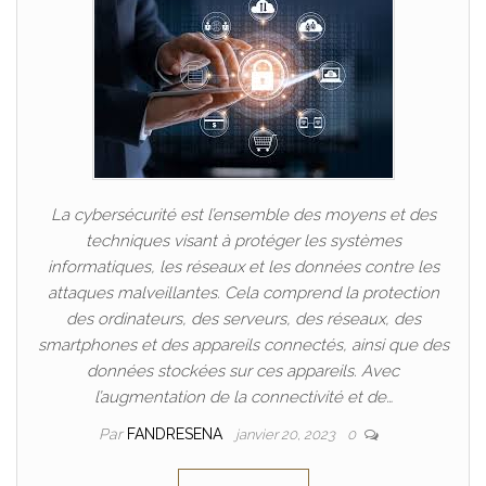
La cybersécurité est l’ensemble des moyens et des
techniques visant à protéger les systèmes
informatiques, les réseaux et les données contre les
attaques malveillantes. Cela comprend la protection
des ordinateurs, des serveurs, des réseaux, des
smartphones et des appareils connectés, ainsi que des
données stockées sur ces appareils. Avec
l’augmentation de la connectivité et de…
Par
FANDRESENA
janvier 20, 2023
0