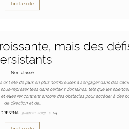
Lire la suite
oissante, mais des défi
ersistants
Non classé
 ont été de plus en plus nombreuses à s’engager dans des carri
t sous-représentées dans certains domaines, tels que les science
n, et elles rencontrent encore des obstacles pour accéder à des p
de direction et de…
NDRESENA
juillet 21, 2023
0
Lire la suite