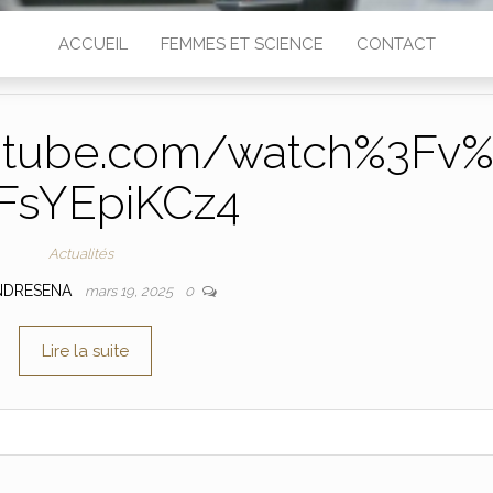
ACCUEIL
FEMMES ET SCIENCE
CONTACT
utube.com/watch%3Fv
FsYEpiKCz4
Actualités
NDRESENA
mars 19, 2025
0
Lire la suite