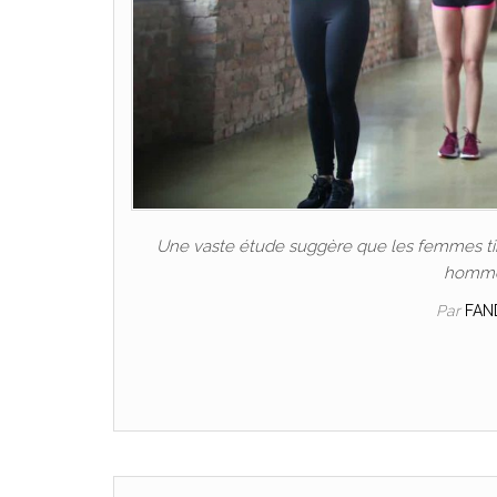
Une vaste étude suggère que les femmes tire
hommes
Par
FAN