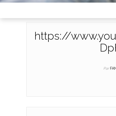
https://www.yo
Dp
Par
FA