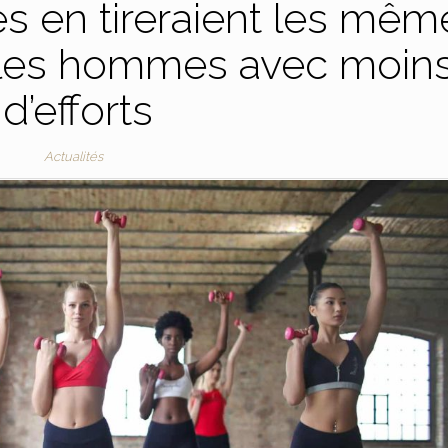
es en tireraient les mêm
 les hommes avec moin
d’efforts
Actualités