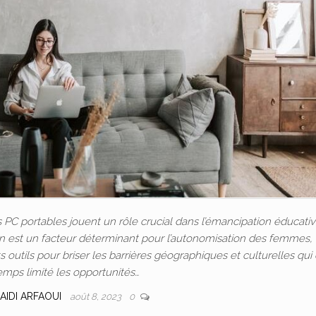
C portables jouent un rôle crucial dans l’émancipation éducativ
ion est un facteur déterminant pour l’autonomisation des femmes, 
outils pour briser les barrières géographiques et culturelles qui
emps limité les opportunités…
AIDI ARFAOUI
août 8, 2023
0