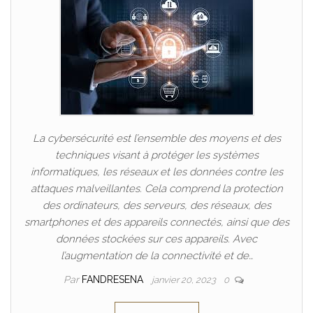
La cybersécurité est l’ensemble des moyens et des
techniques visant à protéger les systèmes
informatiques, les réseaux et les données contre les
attaques malveillantes. Cela comprend la protection
des ordinateurs, des serveurs, des réseaux, des
smartphones et des appareils connectés, ainsi que des
données stockées sur ces appareils. Avec
l’augmentation de la connectivité et de…
Par
FANDRESENA
janvier 20, 2023
0