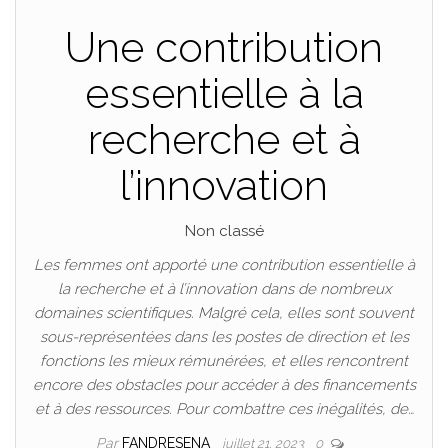
Une contribution
essentielle à la
recherche et à
l’innovation
Non classé
Les femmes ont apporté une contribution essentielle à
la recherche et à l’innovation dans de nombreux
domaines scientifiques. Malgré cela, elles sont souvent
sous-représentées dans les postes de direction et les
fonctions les mieux rémunérées, et elles rencontrent
encore des obstacles pour accéder à des financements
et à des ressources. Pour combattre ces inégalités, de…
Par
FANDRESENA
juillet 21, 2023
0