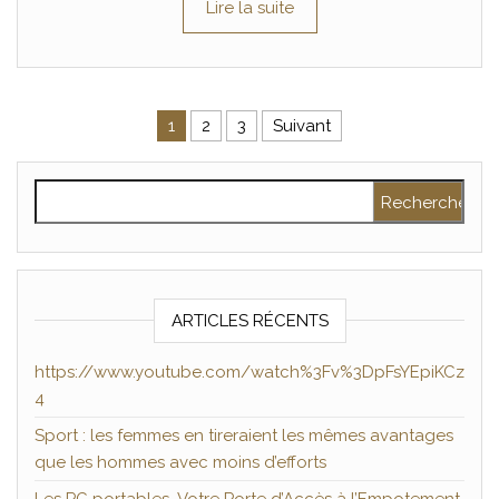
Lire la suite
Pagination des publications
1
2
3
Suivant
Rechercher :
ARTICLES RÉCENTS
https://www.youtube.com/watch%3Fv%3DpFsYEpiKCz
4
Sport : les femmes en tireraient les mêmes avantages
que les hommes avec moins d’efforts