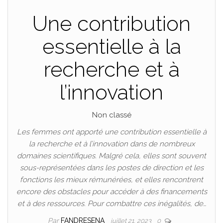
Une contribution
essentielle à la
recherche et à
l’innovation
Non classé
Les femmes ont apporté une contribution essentielle à
la recherche et à l’innovation dans de nombreux
domaines scientifiques. Malgré cela, elles sont souvent
sous-représentées dans les postes de direction et les
fonctions les mieux rémunérées, et elles rencontrent
encore des obstacles pour accéder à des financements
et à des ressources. Pour combattre ces inégalités, de…
Par
FANDRESENA
juillet 21, 2023
0