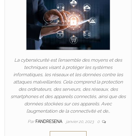
La cybersécurité est l’ensemble des moyens et des
techniques visant à protéger les systèmes
informatiques, les réseaux et les données contre les
attaques malveillantes. Cela comprend la protection
des ordinateurs, des serveurs, des réseaux, des
smartphones et des appareils connectés, ainsi que des
données stockées sur ces appareils. Avec
l’augmentation de la connectivité et de…
Par
FANDRESENA
janvier 20, 2023
0